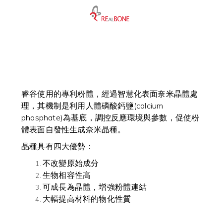
睿谷使用的專利粉體，經過智慧化表面奈米晶體處
理，其機制是利用人體磷酸鈣鹽
(calcium
phosphate)
為基底，
調控反應環境與參數，促使
粉
體
表面自發性生成奈米晶種。
晶種具有四大優勢：
不改變原始成分
生物相容性高
可成長為晶體，增強粉體連結
大幅提高材料的物化性質