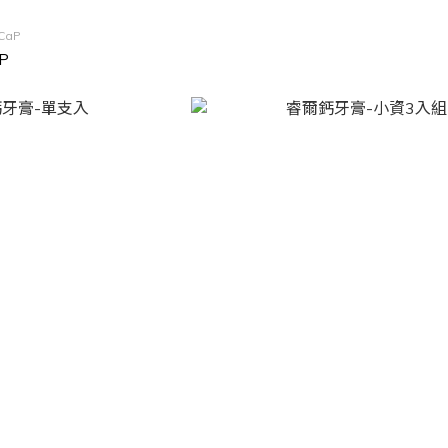
CaP
P