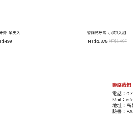
牙膏-單支入
睿爾鈣牙膏-小資3入組
T$499
NT$1,375
NT$1,497
聯絡我們
電話：
07
Mail：
in
地址：高
臉書：
F