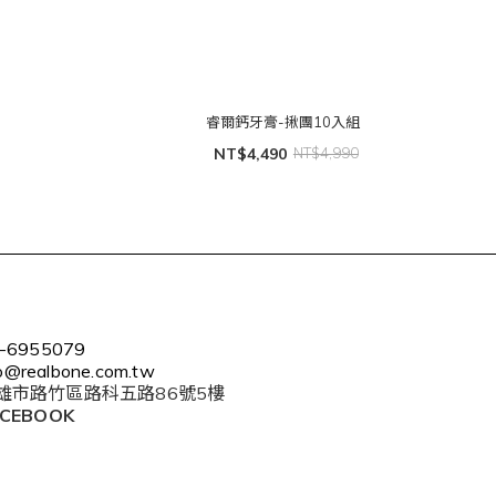
睿爾鈣牙膏-揪團10入組
NT$4,490
NT$4,990
-6955079
fo@realbone.com.tw
雄市路竹區路科五路86號5樓
ACEBOOK