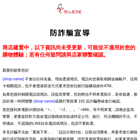
防詐騙宣導
商店建置中，以下資訊尚未受更新，可能並不適用於您的
購物體驗；若有任何疑問請與店家聯繫確認。
親愛的顧客您好
{shop name}
不會以任何名義、理由透過簡訊、電話向您索取相關金融帳戶、信用
卡相關資訊，也不會透過前述方式要求您前往銀行臨櫃或操作ATM。
如果您接到相關電話或簡訊，請提高警覺，切勿輕信不明來電指示，若有疑慮，敬
請於第一時間聯繫
{shop name}
或撥打警政署 165 反詐騙專線進行確認。
當您接到來電顯示開頭為「+」、「+2」、」「+886」等不明來電，請務必提高
警覺，更要提防對方竄改電話號碼或假裝成特定公司、銀行、司法機關的手法。不
明連結、不認識的LINE好友邀請或簡訊，也請不要點選。
常見詐騙手法如「重複下單」、「誤設分期付款」以取信消費者，再要求進行網路
銀行或ATM操作流程。如果與銀行帳務有關，請您直接致電給銀行，如果來電內容