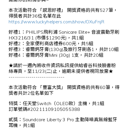
本次活動符合 「感恩好禮」 開獎資格的共有527筆，
得獎者共計36位名單在此
https://www.luckyhelpers.com/show/OXuFnjR
好禮1：PHILIPS飛利浦 Sonicare Elite+ 音波震動牙刷
HX3216/31 (市價$1290元)，共1組
好禮2：全家便利商店禮券600元，共5組
好禮3：睿爾鈣牙膏(130g)及旅行牙刷各1，共計10組
好禮4：睿爾鈣牙膏Mini (30g) 1支，共計20組
★請於一週內將收件資訊私訊提供給睿谷科技臉書粉
絲專頁，至11/23(二)止，逾期未提供者視同放棄★
---------------------------
本次活動符合 「豐富大獎」 開獎資格的共有60筆，得
獎者共計2位名單如下
特獎：任天堂Switch（OLED款）主機，共1組
訂單號碼#20211109105055388
貳獎：Soundcore Liberty 3 Pro 主動降噪真無線藍牙
耳機，共1組